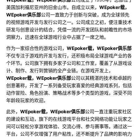
美国加利福尼亚州的旧金山市。自成立以来，
WEpoker载，
WEpoker俱乐部
公司一直致力于创新与突破，成为全球领先
的视频游戏开发与发行公司之一。公司成立之初，便注重技术
研发与创意设计的结合，凭借一流的开发团队和前瞻性的市场
洞察力，迅速在全球游戏行业中占据了一席之地。
作为一家综合性的游戏公司，
WEpoker载，WEpoker俱乐部
不仅专注于游戏的开发与发行，还积极布局全球游戏产业的各
个环节。公司旗下拥有多家子公司和工作室，覆盖了从游戏设
计、制作、发行到营销的全产业链。在游戏开发上，
WEpoker载，WEpoker俱乐部
公司以其精湛的技术和卓越的
创意著称，开发了一系列备受玩家喜爱的经典游戏系列，包括
动作冒险、角色扮演、策略战术等多个类型的游戏，深受不同
年龄段玩家的欢迎。
此外，
WEpoker载，WEpoker俱乐部
公司一直注重玩家社区
的建设和互动，旗下的在线游戏平台和社交网络功能让玩家之
间可以轻松分享游戏体验、交流心得、参与赛事等。通过这一
平台，公司不仅增强了用户粘性，还不断提升了品牌的影响力