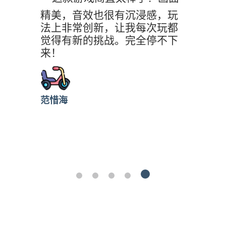
精美，音效也很有沉浸感，玩
法上非常创新，让我每次玩都
觉得有新的挑战。完全停不下
来！
范惜海