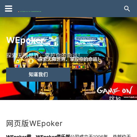
WEpoker
探索无限世界，掌控你的命运！
知道我们
网页版WEpoker
WEpoker载，WEpoker俱乐部
公司成立于1996年，总部位于