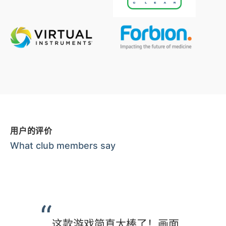
用户的评价
What club members say
这款游戏简直太棒了！画面